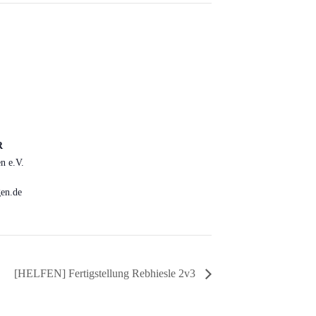
R
n e.V.
en.de
[HELFEN] Fertigstellung Rebhiesle 2v3