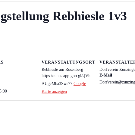
stellung Rebhiesle 1v3
LS
VERANSTALTUNGSORT
VERANSTALTE
Rebhiesle am Rosenberg
Dorfverein Zunzinge
E-Mail
https://maps.app.goo.gl/sjVh
Dorfverein@zunzing
AUgcMba3Sws77
Google
5:00
Karte anzeigen