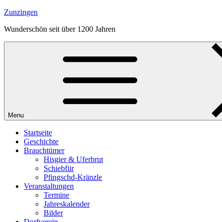
Skip
Zunzingen
to
Wunderschön seit über 1200 Jahren
content
Menu
Startseite
Geschichte
Brauchtümer
Hisgier & Uferbrut
Schiebfiir
Pfingschd-Kränzle
Veranstaltungen
Termine
Jahreskalender
Bilder
Dorfverein